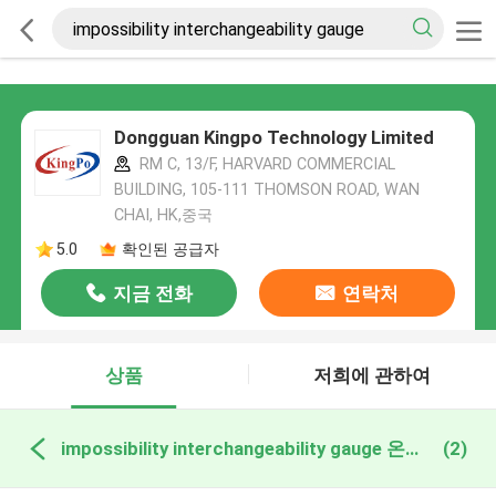
Dongguan Kingpo Technology Limited
RM C, 13/F, HARVARD COMMERCIAL
BUILDING, 105-111 THOMSON ROAD, WAN
CHAI, HK,중국
5.0
확인된 공급자
지금 전화
연락처
상품
저희에 관하여
impossibility interchangeability gauge 온라인 제조
(2)