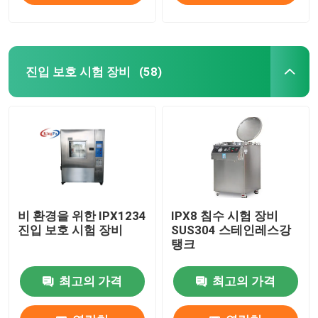
진입 보호 시험 장비
(58)
비 환경을 위한 IPX1234
IPX8 침수 시험 장비
진입 보호 시험 장비
SUS304 스테인레스강
탱크
최고의 가격
최고의 가격