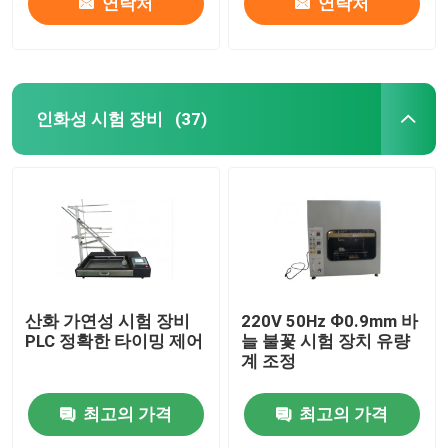
연락처
연락처
인화성 시험 장비
(37)
산화 가연성 시험 장비
220V 50Hz Ф0.9mm 바
PLC 정확한 타이밍 제어
늘 불꽃 시험 장치 유량
계 조정
최고의 가격
최고의 가격