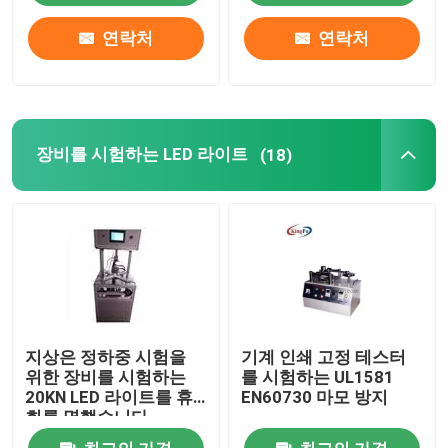
연락처
연락처
장비를 시험하는 LED 라이트
(18)
지상은 정하중 시험을
기계 인쇄 고정 테스터
위한 장비를 시험하는
를 시험하는 UL1581
20KN LED 라이트를 휴
EN60730 마모 방지
회를 명했습니다