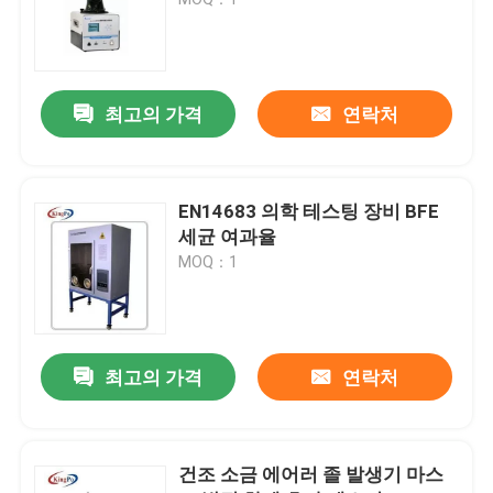
인화성 시험 장비
최고의 가격
연락처
리튬 배터리 시험 장비
장비를 시험하는 LED 라이트
EN14683 의학 테스팅 장비 BFE
세균 여과율
MOQ：1
테스트 핑거 탐침
환경 실험함
최고의 가격
연락처
EV 배터리 시험 장비
건조 소금 에어러 졸 발생기 마스
테스트는 측정합니다