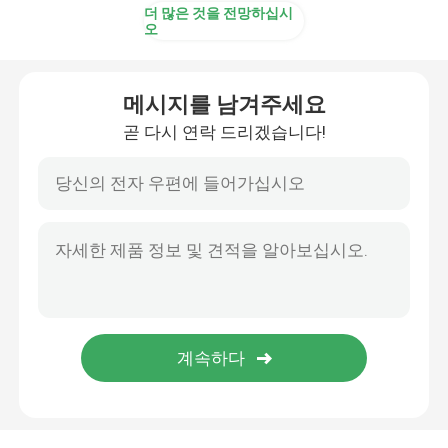
더 많은 것을 전망하십시
오
메시지를 남겨주세요
곧 다시 연락 드리겠습니다!