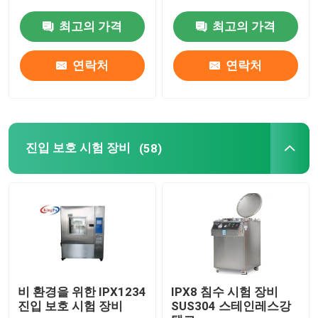
최고의 가격
최고의 가격
인화성 시험 장비
연락처
연락처
리튬 배터리 시험 장비
장비를 시험하는 LED 라이트
진입 보호 시험 장비
(58)
테스트 핑거 탐침
환경 실험함
EV 배터리 시험 장비
비 환경을 위한 IPX1234
IPX8 침수 시험 장비
진입 보호 시험 장비
SUS304 스테인레스강
테스트는 측정합니다