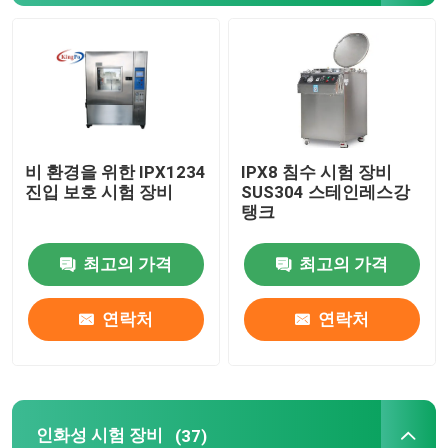
인화성 시험 장비
리튬 배터리 시험 장비
비 환경을 위한 IPX1234
IPX8 침수 시험 장비
장비를 시험하는 LED 라이트
진입 보호 시험 장비
SUS304 스테인레스강
탱크
테스트 핑거 탐침
최고의 가격
최고의 가격
환경 실험함
연락처
연락처
EV 배터리 시험 장비
테스트는 측정합니다
인화성 시험 장비
(37)