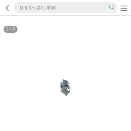
2
/
2