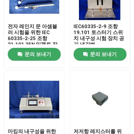
공장 여행
전자 레인지 문 아셈블
IEC60335-2-9 조항
러 시험을 위한 IEC
19.101 토스터기 스위
품질 관리
60335-2-25 조항
치 내구성 시험 장치 공
21.101 35N 임팩트 장
기 냉각법
치와 65N 임팩트 장치
문의 보내기
문의 보내기
연락주세요
인용문을 요구하세요
IEC 시험 장비
의학 테스팅 장비
진입 보호 시험 장비
마킹의 내구성을 위한
저저항 레지스터를 위