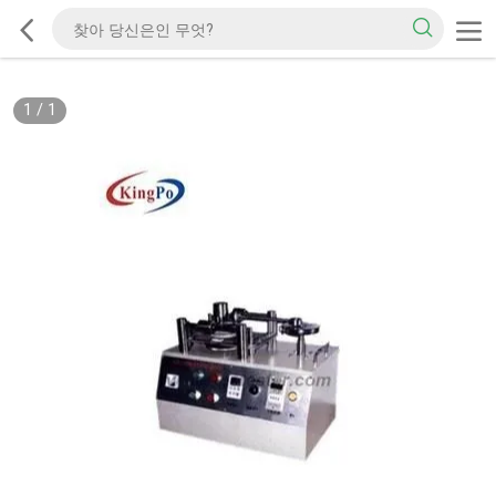
1
/
1