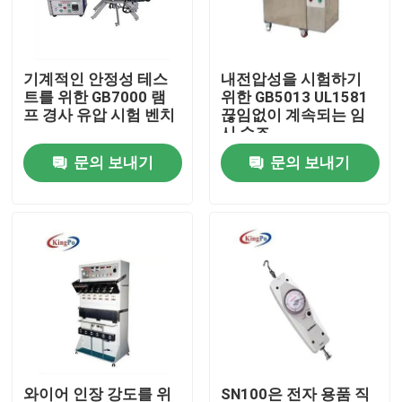
공장 여행
기계적인 안정성 테스
내전압성을 시험하기
트를 위한 GB7000 램
위한 GB5013 UL1581
품질 관리
프 경사 유압 시험 벤치
끊임없이 계속되는 임
시 수조
문의 보내기
문의 보내기
연락주세요
인용문을 요구하세요
IEC 시험 장비
의학 테스팅 장비
진입 보호 시험 장비
와이어 인장 강도를 위
SN100은 전자 용품 직