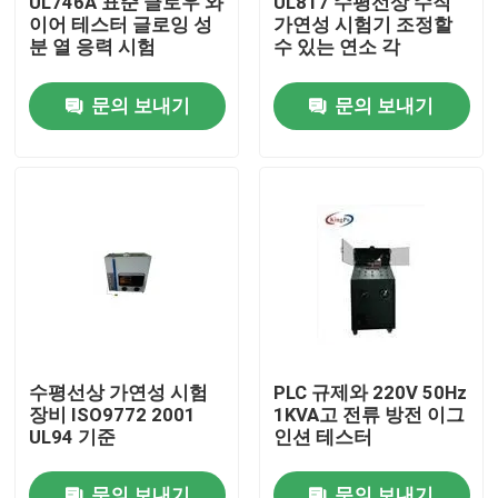
UL746A 표준 글로우 와
UL817 수평선상 수직
이어 테스터 글로잉 성
가연성 시험기 조정할
분 열 응력 시험
수 있는 연소 각
공장 여행
문의 보내기
문의 보내기
품질 관리
연락주세요
인용문을 요구하세요
IEC 시험 장비
수평선상 가연성 시험
PLC 규제와 220V 50Hz
장비 ISO9772 2001
1KVA고 전류 방전 이그
의학 테스팅 장비
UL94 기준
인션 테스터
진입 보호 시험 장비
문의 보내기
문의 보내기