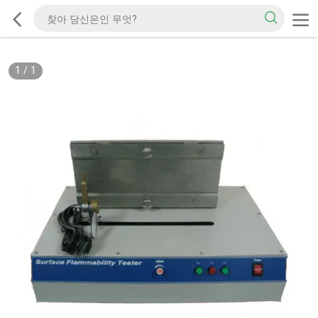
1
/
1