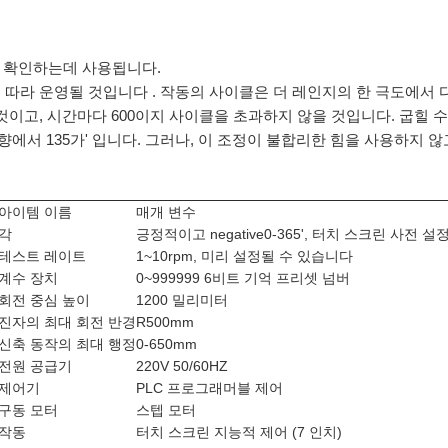
.3에 확인하는데 사용됩니다.
따라 운영될 것입니다 . 작동의 사이클은 더 레인지의 한 극도에서 
것이고, 시간마다 600이지 사이클을 초과하지 않을 것입니다. 굽힐 수
서 135가' 입니다. 그러나, 이 조정이 불합리한 힘을 사용하지 않고
아이템 이름
매개 변수
각
긍정적이고 negative0-365', 터치 스크린 사전 설
테스트 레이트
1~10rpm, 미리 설정될 수 있습니다
계수 장치
0~999999 6비트 기억 프리셋 넘버
회전 중심 높이
1200 밀리미터
진자의 최대 회전 반경
R500mm
신축 동작의 최대 행정
0-650mm
전원 공급기
220V 50/60HZ
제어기
PLC 프로그래머블 제어
구동 모터
스텝 모터
작동
터치 스크린 지능적 제어 (7 인치)