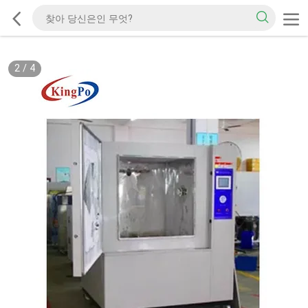
2
/
4