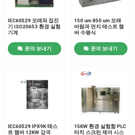
공장 여행
IEC60529 모래와 집진
150 um 850 um 모래
기 ISO20653 환경 실험
바람과 먼지 테스트 챔
기계
버 수평식
품질 관리
문의 보내기
문의 보내기
연락주세요
인용문을 요구하세요
IEC 시험 장비
의학 테스팅 장비
IEC60529 IPX9K 테스
15KW 환경 실험함 PLC
진입 보호 시험 장비
트 챔버 12KW 강국
터치 스크린 제어 시스