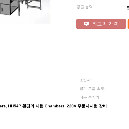
공급 능력:
최고의 가격
조립사:
공기 흐름 속도:
작은 중계기:
ers
HH54P 환경의 시험 Chambers
220V 주물사시험 장비
,
,