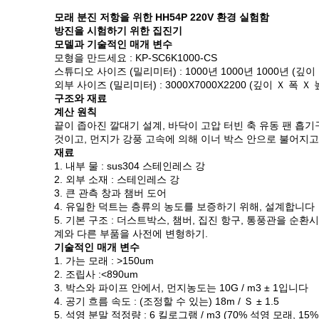
모래 분진 저항을 위한 HH54P 220V 환경 실험함
방진을 시험하기 위한 집진기
모델과 기술적인 매개 변수
모형을 만드세요 : KP-SC6K1000-CS
스튜디오 사이즈 (밀리미터) : 1000년 1000년 1000년 (깊이 
외부 사이즈 (밀리미터) : 3000X7000X2200 (깊이 Ｘ 폭 Ｘ 
구조와 재료
계산 원칙
끝이 좁아진 깔대기 설계, 바닥이 고압 터빈 축 유동 팬 흡
것이고, 먼지가 강풍 고속에 의해 이너 박스 안으로 불어지
재료
1. 내부 물 : sus304 스테인레스 강
2. 외부 소재 : 스테인레스 강
3. 큰 관측 창과 챔버 도어
4. 유일한 덕트는 층류의 농도를 보증하기 위해, 설계합니다
5. 기본 구조 : 더스트박스, 챔버, 집진 항구, 통풍관을 순
계와 다른 부품을 사전에 변형하기.
기술적인 매개 변수
1. 가는 모래 : >150um
2. 조립사 :<890um
3. 박스와 파이프 안에서, 먼지농도는 10G / m3 ± 1입니다
4. 공기 흐름 속도 : (조정할 수 있는) 18m / Ｓ ± 1.5
5. 석영 분말 적정량 : 6 킬로그램 / m3 (70% 석영 모래, 15%