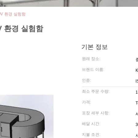
0V 환경 실험함
0V 환경 실험함
기본 정보
원래 장소:
브랜드 이름:
K
인증:
I
최소 주문 수량:
1
가격:
T
포장 세부 사항:
배달 시간:
지불 조건: