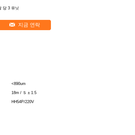
달 당 3 유닛
지금 연락
<890um
18m / Ｓ ± 1.5
HH54P/220V