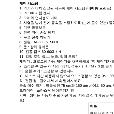
제어 시스템
1. PLC와 터치 스크린 지능형 제어 시스템 (테에롱 브랜드)
2. PT100 시험 센서
3. 모래와 먼지농도 미터
4. 시험을 받기 전에 풍속을 조정하도록 (손에 들수 있는) 풍
5. 기구 과열보호
6. 전력 위상 손실 방지
7. 누설 전류 차단기
8. 전원 : AC380 Ｖ 50Hz
9. 문 : 강화 유리문
10. 진공 펌프 60-600L / Ｈ
11. 감압 조정 밸브, 노즐, 압력 조정기
제어기 : 프로그램 가능 제어기를 채택하세요 (이 제어기가 
a. 조정할 수 있는 재 시간 (정지, 성수기) Ｈ / Ｍ / Ｓ를 불기
비. 순환 주기 : 조정할 수 있습니다
Ｃ. 테스트 시간 이행하지 않으세요 : 조정할 수 있는 0s ~ 999
Ｄ. 전원 켬 : 떨어져서 계속 떨어지세요
금속 메쉬 크기 : 명목상인 75 um과 150 um 사이의 50 um
드라이어 : 플라스틱 원심분리기 팬
기록 : 챔버는 자동차 주로 가전 제품, 저전압 전기 제품을 위
로)
이름
모터 보호 장치