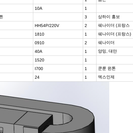
10A
1
튼
상하이 홍보
3
쉐나이더 (프랑스
HH54P/220V
2
쉐나이더 (프랑스)
1810
1
쉐나이더
0910
2
양밍, 대만
40A
1
1520
1
쿤룬 윈톤
I700
1
엑스인제
24
1