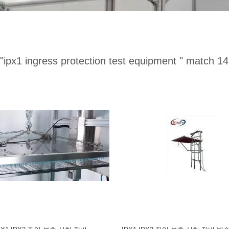
"ipx1 ingress protection test equipment "
match 14