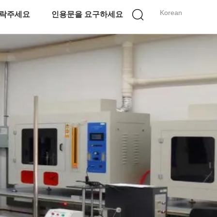
Korean
락주세요
인용문을 요구하세요