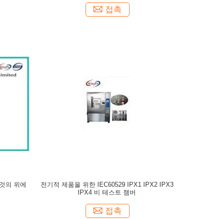
접촉
 것의 위에
전기적 제품을 위한 IEC60529 IPX1 IPX2 IPX3
IPX4 비 테스트 챔버
접촉