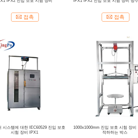
PX1 IPX2 진입 보호 시험 장비
IPX1 IPX2 진입 보호 시험 장비 방수
접촉
접촉
어 시스템에 대한 IEC60529 진입 보호
1000x1000mm 진입 보호 시험 장비 I
시험 장비 IPX1
적하하는 박스