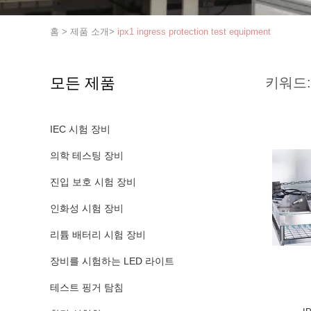
홈
>
제품 소개
>
ipx1 ingress protection test equipment
모든 제품
키워드:
IEC 시험 장비
의학 테스팅 장비
진입 보호 시험 장비
인화성 시험 장비
리튬 배터리 시험 장비
장비를 시험하는 LED 라이트
테스트 핑거 탐침