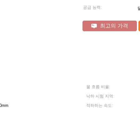
공급 능력:
최고의 가격
물 흐름 비율:
낙하 시험 지역:
0mm
적하하는 속도: