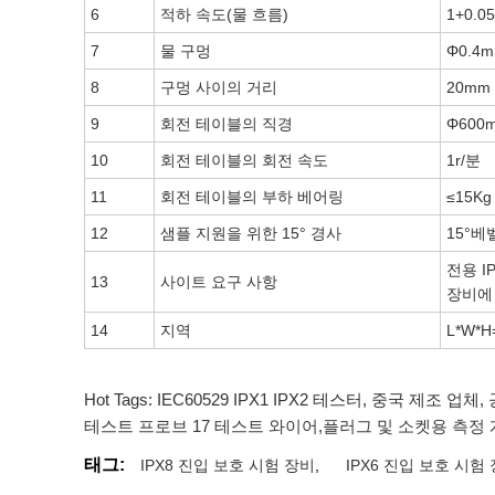
6
적하 속도(물 흐름)
1+0.0
7
물 구멍
Φ0.4
8
구멍 사이의 거리
20mm
9
회전 테이블의 직경
Φ600
10
회전 테이블의 회전 속도
1r/분
11
회전 테이블의 부하 베어링
≤15K
12
샘플 지원을 위한 15° 경사
15°베
전용 I
13
사이트 요구 사항
장비에 
14
지역
L*W*
Hot Tags: IEC60529 IPX1 IPX2 테스터, 중국 제조 업
테스트 프로브 17 테스트 와이어
,
플러그 및 소켓용 측정
태그:
IPX8 진입 보호 시험 장비
,
IPX6 진입 보호 시험