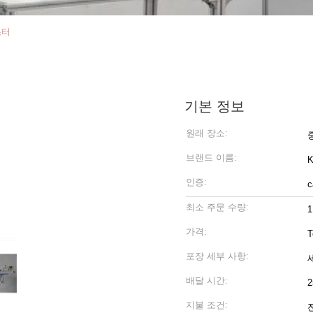
스터
기본 정보
원래 장소:
브랜드 이름:
인증:
c
최소 주문 수량:
1
가격:
T
포장 세부 사항:
배달 시간:
지불 조건: