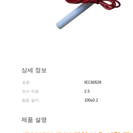
상세 정보
표준:
IEC60529
조사 직경:
2.5
탐침 길이:
100±0.2
제품 설명