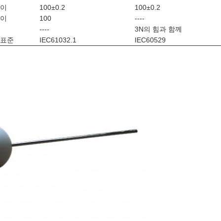
길이
100±0.2
100±0.2
길이
100
----
----
3N의 힘과 함께
 표준
IEC61032.1
IEC60529