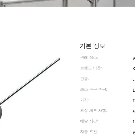
기본 정보
원래 장소:
브랜드 이름:
인증:
c
최소 주문 수량:
1
가격:
T
포장 세부 사항:
배달 시간:
지불 조건: