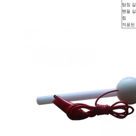
탐침 
핸들 
힘
적용된